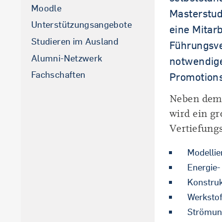
Moodle
Masterstudi
Unterstützungsangebote
eine Mitar
Studieren im Ausland
Führungsve
Alumni-Netzwerk
notwendige
Fachschaften
Promotions
Neben de
wird ein gr
Vertiefungs
Modellie
Energie-
Konstruk
Werkstof
Strömun