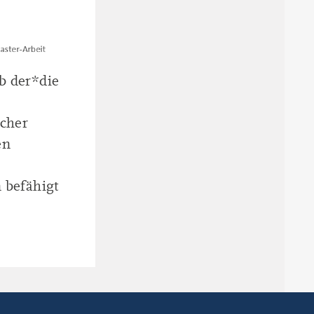
ob der*die
icher
en
 befähigt