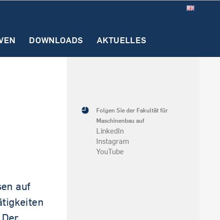
VEN
DOWNLOADS
AKTUELLES
h)
n
Anerkennung
Praktikum
Downloads
Prüfungsamt
ion (SECE)
Folgen Sie der Fakultät für
Maschinenbau auf
LinkedIn
Instagram
YouTube
sen auf
tigkeiten
 Der