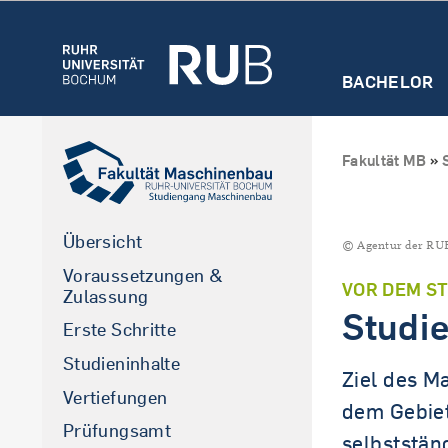
BACHELOR
Übersicht Master (Deutsch)
Übersicht
Aktuelles und
Zulassung
Sprechstunde u
Fakultät MB
»
Übersicht
Kontakt
Voraussetzungen & Bewerbung
Erste Schritte
Übersicht
© Agentur der RU
Studieninhalte
Voraussetzungen &
Vertiefungen
VOR DEM S
Zulassung
Studie
Prüfungsamt
Erste Schritte
Studieninhalte
Ziel des M
Vertiefungen
dem Gebiet
Prüfungsamt
selbststän