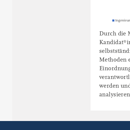
Durch die M
Kandidat*in
selbststän
Methoden er
Einordnung
verantwort
werden und
analysiere