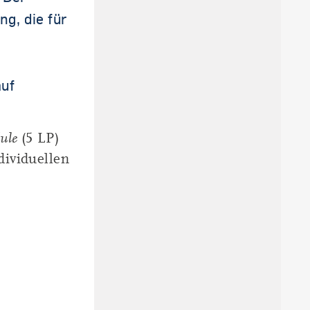
ng, die für
auf
ule
(5 LP)
dividuellen