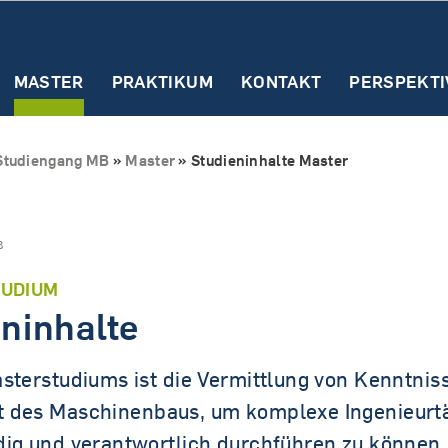
MASTER
PRAKTIKUM
KONTAKT
PERSPEKTI
Master SECE (Englisc
nd
Erste Schritte
Erste Infos zum
Studieninhalte
Der
Vertiefunge
Studiengang MB
»
Master
»
Studieninhalte Master
Praktikum
Praktikumsbericht
Why study SECE?
Requirements & Admiss
B
First steps (SECE)
Study structure (SECE)
TUDIUM
ninhalte
asterstudiums ist die Vermittlung von Kenntnis
 des Maschinenbaus, um komplexe Ingenieurtä
dig und verantwortlich durchführen zu können.