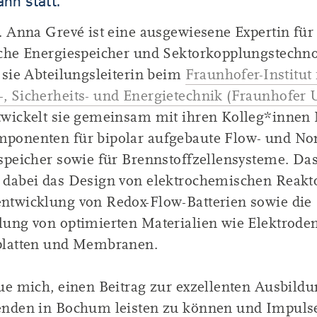
nn statt.
r. Anna Grevé ist eine ausgewiesene Expertin fü
sche Energiespeicher und Sektorkopplungstechno
 sie Abteilungsleiterin beim
Fraunhofer-Institut 
, Sicherheits- und Energietechnik (Fraunhofe
twickelt sie gemeinsam mit ihren Kolleg*innen 
ponenten für bipolar aufgebaute Flow- und No
speicher sowie für Brennstoffzellensysteme. Das
 dabei das Design von elektrochemischen Reakto
ntwicklung von Redox-Flow-Batterien sowie die
lung von optimierten Materialien wie Elektroden
platten und Membranen.
eue mich, einen Beitrag zur exzellenten Ausbildu
enden in Bochum leisten zu können und Impulse