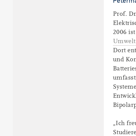
Peterma
Prof. D
Elektri
2006 ist
Umwelt-
Dort en
und Kom
Batterie
umfasst
Systeme
Entwick
Bipolar
„Ich fr
Studier