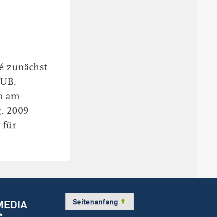
é zunächst
RUB.
in am
. 2009
 für
Seitenanfang
MEDIA
am
dIn
Tube
ikTok