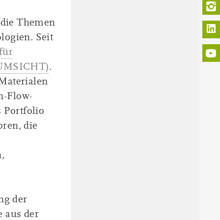
r die Themen
L
logien. Seit
für
r UMSICHT)
.
Materialen
n-Flow-
 Portfolio
ren, die
,
ng der
 aus der