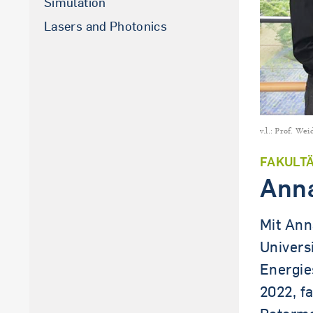
Simulation
La­sers and Pho­to­nics
v.l.: Prof. W
FAKULT
Anna
Mit Ann
Univers
Energie
2022, f