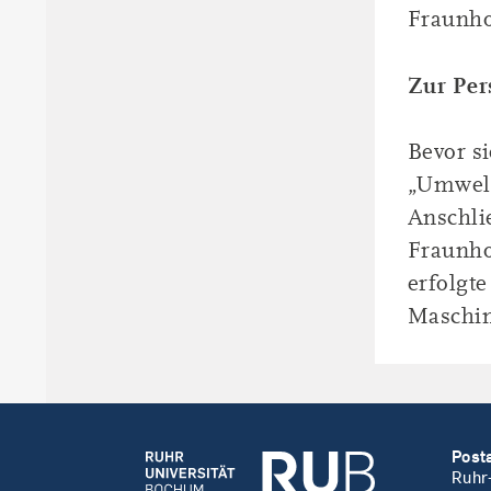
Fraunho
Zur Per
Bevor s
„Umwelt
Anschli
Fraunho
erfolgte
Maschin
Post
Ruhr