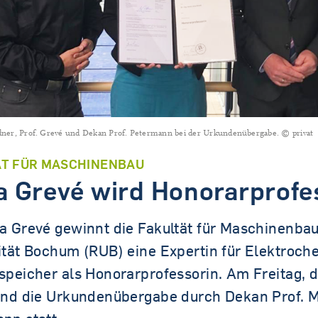
Tandem.MINT
eidner, Prof. Grevé und Dekan Prof. Petermann bei der Urkundenübergabe. © privat
ÄT FÜR MASCHINENBAU
 Grevé wird Honorarprofe
a Grevé gewinnt die Fakultät für Maschinenbau
ität Bochum (RUB) eine Expertin für Elektroc
speicher als Honorarprofessorin. Am Freitag, d
and die Urkundenübergabe durch Dekan Prof. 