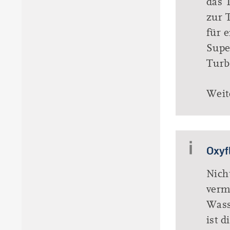
das 
zur 
für 
Supe
Turb
Weit
Oxyf
Nich
verm
Wass
ist 