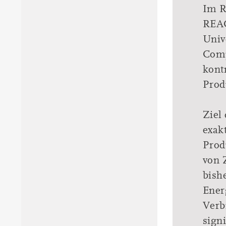
Im R
REAC
Univ
Comp
kontr
Prod
Ziel
exak
Prod
von 
bish
Ener
Verb
sign