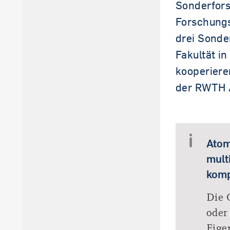
Sonderfor
Forschungs
drei Sonde
Fakultät i
kooperiere
der RWTH 
Atom
mult
komp
Die 
oder
Eige