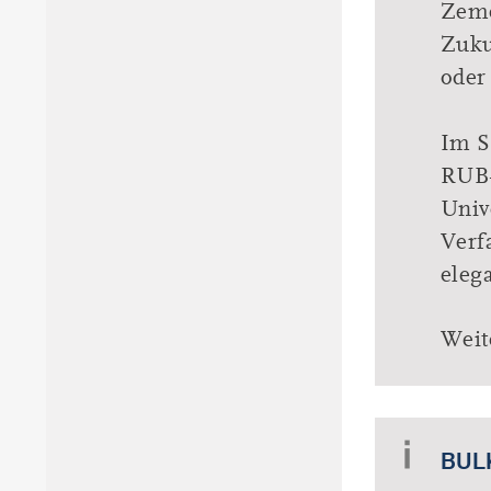
Zeme
Zuku
oder
Im S
RUB-
Univ
Verf
eleg
Weit
BUL