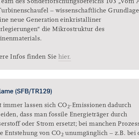
Team des Sonderforschungsbereichs 103 „Vom
Turbinenschaufel – wissenschaftliche Grundlag
eine neue Generation einkristalliner
rlegierungen“ die Mikrostruktur des
inenmaterials.
ere Infos finden Sie
hier.
lame (SFB/TR129)
t immer lassen sich CO
-Emissionen dadurch
2
eiden, dass man fossile Energieträger durch
erstoff oder Strom ersetzt; bei manchen Prozes
die Entstehung von CO
unumgänglich – z.B. bei 
2