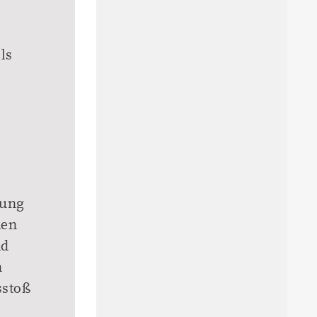
ls
lung
den
nd
n
sstoß