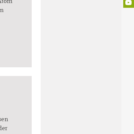
 Atom
en
sen
der