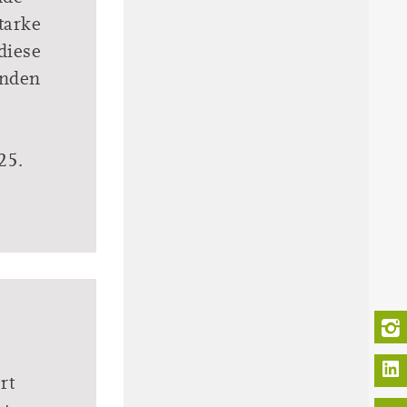
tarke
diese
anden
25.
L
rt