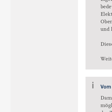
bede
Elek
Ober
und 
Dies
Weit
Vom 
Dami
mögl