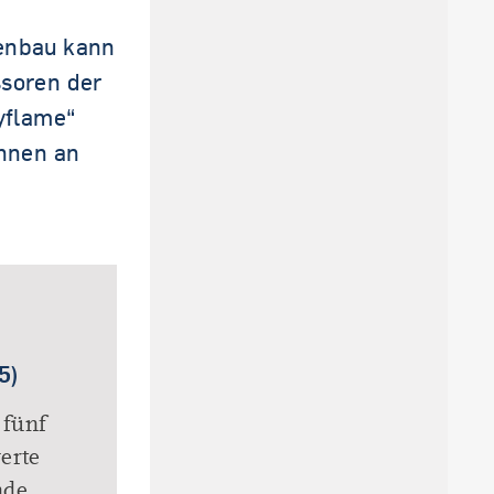
nenbau kann
ssoren der
yflame“
innen an
5)
 fünf
erte
nde