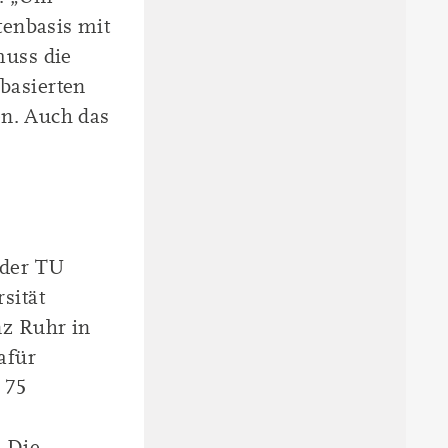
tenbasis mit
muss die
basierten
en. Auch das
 der TU
sität
z Ruhr in
afür
 75
. Die