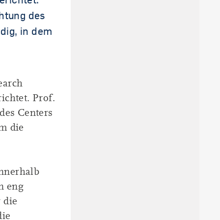
chtung des
dig, in dem
earch
chtet. Prof.
 des Centers
em die
innerhalb
en eng
 die
die