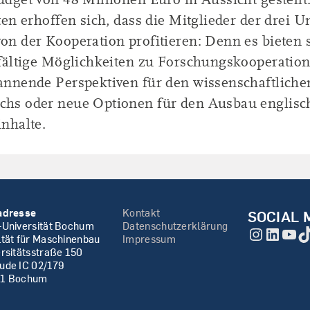
ten erhoffen sich, dass die Mitglieder der drei U
n der Kooperation profitieren: Denn es bieten s
lfältige Möglichkeiten zu Forschungskooperatio
annende Perspektiven für den wissenschaftliche
hs oder neue Optionen für den Ausbau englisc
nhalte.
adresse
Kontakt
SOCIAL 
-Universität Bochum
Datenschutzerklärung
Instagr
Linke
You
T
ltät für Maschinenbau
Impressum
rsitätsstraße 150
ude IC 02/179
1 Bochum