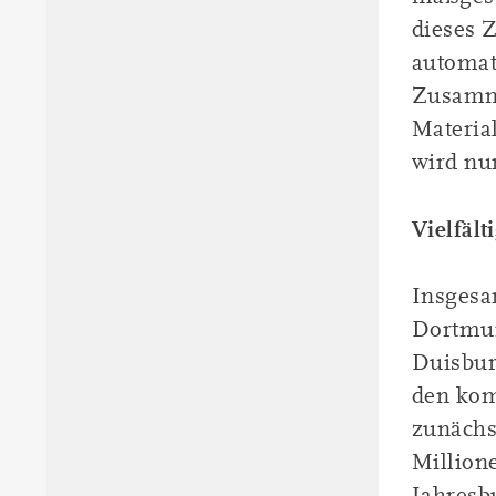
dieses 
automat
Zusamme
Materia
wird nu
Vielfäl
Insgesa
Dortmun
Duisbur
den kom
zunächs
Million
Jahresbu