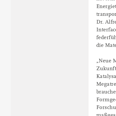
Energie
transpor
Dr. Alf
Interfa
federfü
die Mat
„Neue M
Zukunft 
Katalys
Megatre
brauche
Formged
Forschun
maßgesc