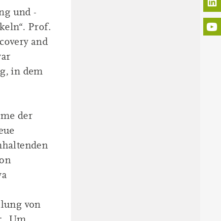
ng und -
keln“. Prof.
scovery and
war
ig, in dem
eme der
neue
anhaltenden
ion
wa
llung von
g: „Um