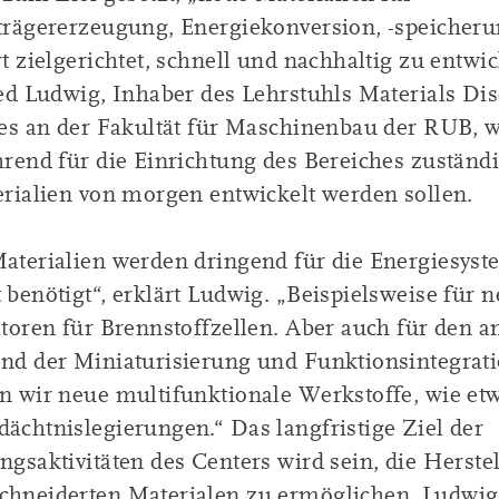
trägererzeugung, Energiekonversion, -speicheru
t zielgerichtet, schnell und nachhaltig zu entwic
red Ludwig, Inhaber des Lehrstuhls Materials Di
ces an der Fakultät für Maschinenbau der RUB, 
hrend für die Einrichtung des Bereiches zuständ
erialien von morgen entwickelt werden sollen.
aterialien werden dringend für die Energiesyst
benötigt“, erklärt Ludwig. „Beispielsweise für 
atoren für Brennstoffzellen. Aber auch für den 
nd der Miniaturisierung und Funktionsintegrat
n wir neue multifunktionale Werkstoffe, wie et
ächtnislegierungen.“ Das langfristige Ziel der
gsaktivitäten des Centers wird sein, die Herste
hneiderten Materialen zu ermöglichen. Ludwi