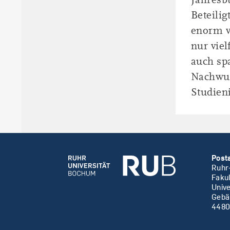
Beteilig
enorm vo
nur vie
auch sp
Nachwuc
Studieni
Post
Ruhr
Faku
Unive
Gebä
4480