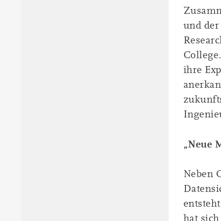
Zusamme
und der
Researc
College
ihre Exp
anerkan
zukunft
Ingenie
„Neue M
Neben C
Datensi
entsteh
hat sich