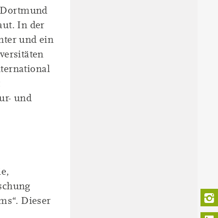
U Dortmund
ut. In der
nter und ein
versitäten
nternational
t
ur- und
e,
rschung
ms“. Dieser
L