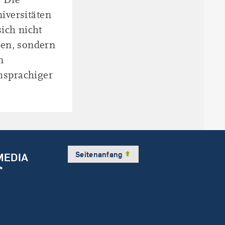
niversitäten
ich nicht
nen, sondern
n
hsprachiger
Seitenanfang
MEDIA
am
dIn
Tube
ikTok