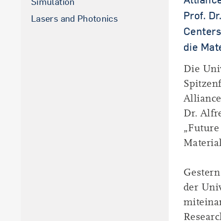
Simulation
Prof. D
La­sers and Pho­to­nics
Centers
die Mat
Die Univ
Spitzen
Alliance
Dr. Alf
„Future
Materia
Gestern 
der Uni
miteina
Researc