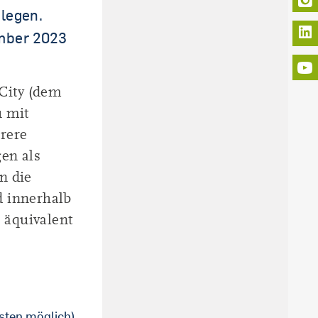
elegen.
L
ember 2023
City (dem
u mit
rere
en als
n die
d innerhalb
 äquivalent
sten möglich)