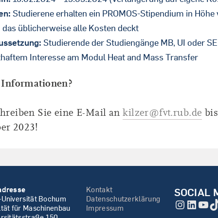
en:
Studierene erhalten ein PROMOS-Stipendium in Höhe
 das üblicherweise alle Kosten deckt
ussetzung:
Studierende der Studiengänge MB, UI oder S
thaftem Interesse am Modul Heat and Mass Transfer
 Informationen?
hreiben Sie eine E-Mail an
kilzer@fvt.rub.de
bis
er 2023!
adresse
Kontakt
SOCIAL 
-Universität Bochum
Datenschutzerklärung
Instagr
Linke
You
T
ltät für Maschinenbau
Impressum
rsitätsstraße 150