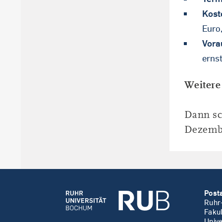
Kost
Euro,
Vora
erns
Weitere
Dann sc
Dezemb
Post
Ruhr
Faku
Unive