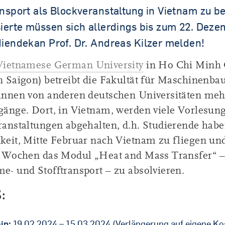
ansport als Blockveranstaltung in Vietnam zu b
sierte müssen sich allerdings bis zum 22. Dez
diendekan Prof. Dr. Andreas Kilzer melden!
Vietnamese German University
in Ho Chi Minh 
n Saigon) betreibt die Fakultät für Maschinenba
innen von anderen deutschen Universitäten meh
gänge. Dort, in Vietnam, werden viele Vorlesung
ranstaltungen abgehalten, d.h. Studierende habe
keit, Mitte Februar nach Vietnam zu fliegen un
r Wochen das Modul „Heat and Mass Transfer“ –
e- und Stofftransport – zu absolvieren.
:
in:
19.02.2024 – 15.03.2024 (Verlängerung auf eigene Ko