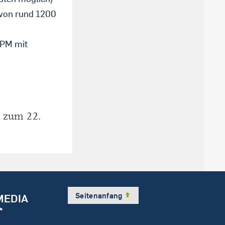
 von rund 1200
EPM mit
 zum 22.
Seitenanfang
MEDIA
am
dIn
Tube
ikTok