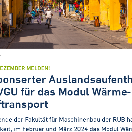
Tandem.MINT
k
 DEZEMBER MELDEN!
onserter Auslandsaufenth
VGU für das Modul Wärme-
ftransport
ende der Fakultät für Maschinenbau der RUB h
keit, im Februar und März 2024 das Modul Wä