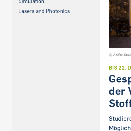
Simulation
La­sers and Pho­to­nics
© Adobe Stoc
BIS 22.
Gesp
der 
Stof
Studier
Möglich