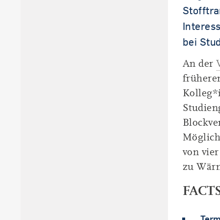
Stofftr
Interes
bei Stu
An der
frühere
Kolleg*
Studien
Blockve
Möglich
von vie
zu Wärm
FACTS
Term