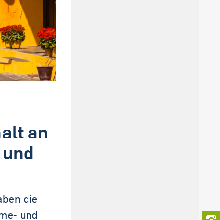
alt an
 und
aben die
rme- und