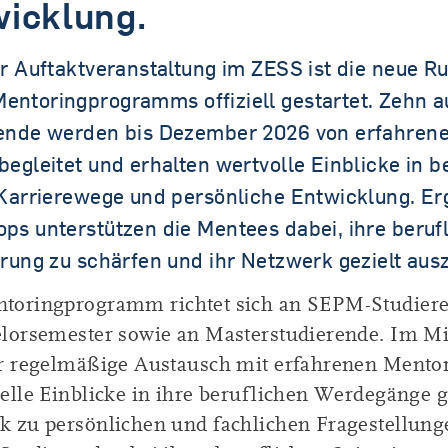
icklung.
er Auftaktveranstaltung im ZESS ist die neue R
ntoringprogramms offiziell gestartet. Zehn 
ende werden bis Dezember 2026 von erfahre
begleitet und erhalten wertvolle Einblicke in b
 Karrierewege und persönliche Entwicklung. E
ps unterstützen die Mentees dabei, ihre beruf
erung zu schärfen und ihr Netzwerk gezielt aus
toringprogramm richtet sich an SEPM-Studier
elorsemester sowie an Masterstudierende. Im Mi
er regelmäßige Austausch mit erfahrenen Mentor
uelle Einblicke in ihre beruflichen Werdegänge 
k zu persönlichen und fachlichen Fragestellung