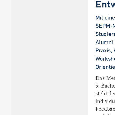
Entw
Mit ein
SEPM-Me
Studier
Alumni 
Praxis,
Worksho
Orienti
Das Men
5. Bach
steht d
individ
Feedbac