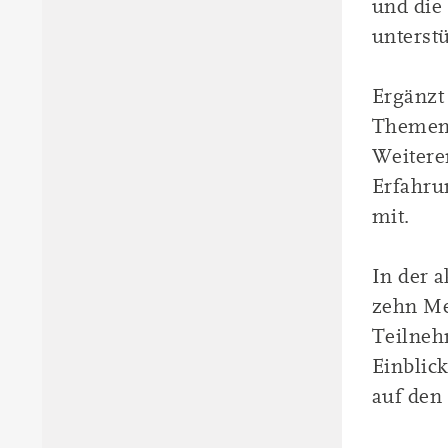
und die
unterstü
Ergänzt
Themen 
Weitere
Erfahru
mit.
In der 
zehn Me
Teilneh
Einblick
auf den 