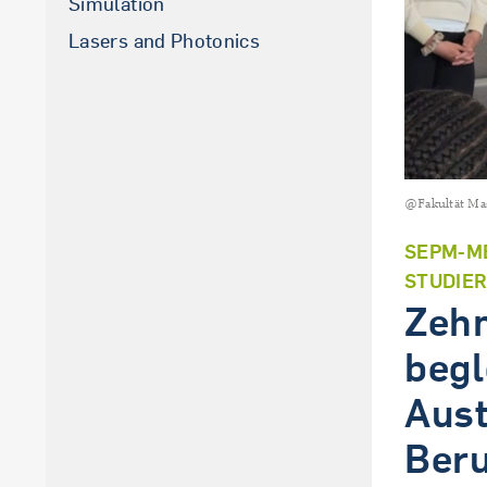
Simulation
La­sers and Pho­to­nics
@Fakultät Ma
SEPM-M
STUDIER
Zehn
begl
Aust
Beru