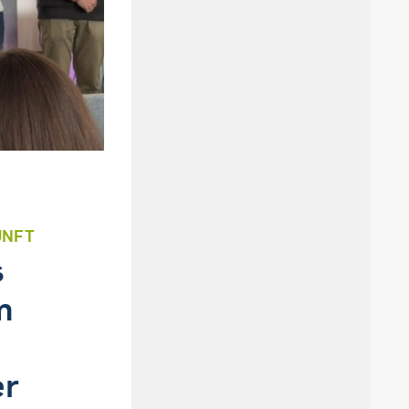
UNFT
s
m
,
er