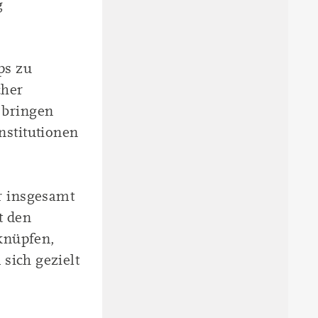
g
ps zu
cher
 bringen
stitutionen
r insgesamt
t den
knüpfen,
sich gezielt