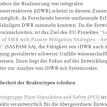
ndere die Realisierung von integralen
sserreaktoren (iDWR) scheint in diesem Zus
r möglich, da Forschende bereits umfassende Er
ßskaligen DWR sammeln konnten. Da die Entw
voranschreiten, ist das Ziel des EU-Projektes
“Sa
 of SMR with Passive Mitigation Strategies – Se
t”
(SASPAM-SA), die Fähigkeit von iDWR auch 
gung postulierter schwerer Unfälle wissenschaft
eisen. Dazu liegt der Fokus auf der Entwicklun
tze zur Analyse von iDWR mit Systemcodes.
icherheit der Reaktortypen erhöhen
eitsgruppe Plant Simulation and Safety (PSS)
is
jekts verantwortlich für die übergeordnete Entwi