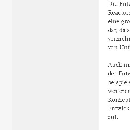
Die Ent
Reactors
eine gr
dar, da 
vermehr
von Unf
Auch im
der Ent
beispie
weitere
Konzept
Entwickl
auf.