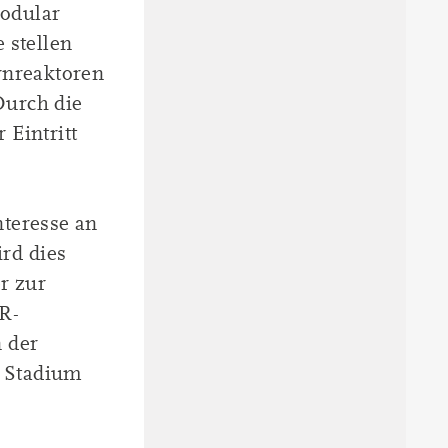
odular
 stellen
rnreaktoren
Durch die
 Eintritt
nteresse an
rd dies
r zur
R-
 der
s Stadium