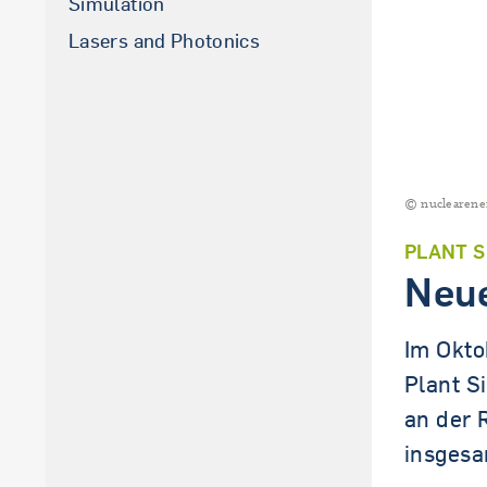
Simulation
La­sers and Pho­to­nics
© nuclearener
PLANT S
Neu
Im Okto
Plant S
an der 
insgesam