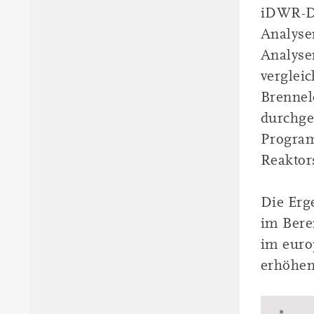
iDWR-Da
Analyse
Analyse
verglei
Brennel
durchge
Program
Reaktor
Die Erg
im Bere
im euro
erhöhen