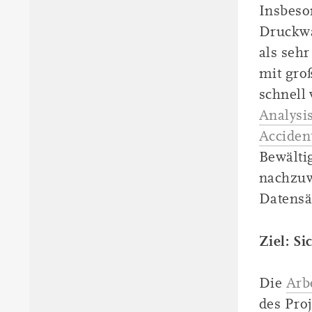
Insbeso
Druckwa
als seh
mit gro
schnell 
Analysis
Acciden
Bewälti
nachzuw
Datensä
Ziel: S
Die
Arb
des Pro