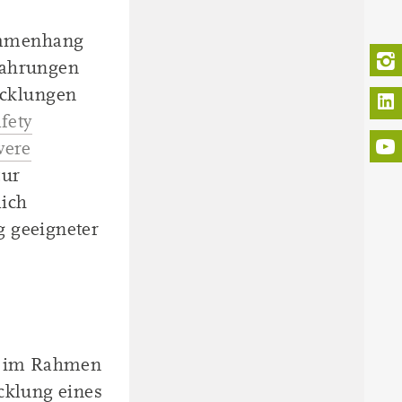
ammenhang
fahrungen
icklungen
L
fety
vere
zur
lich
g geeigneter
t im Rahmen
cklung eines