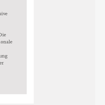
sive
Die
ionale
rung
er