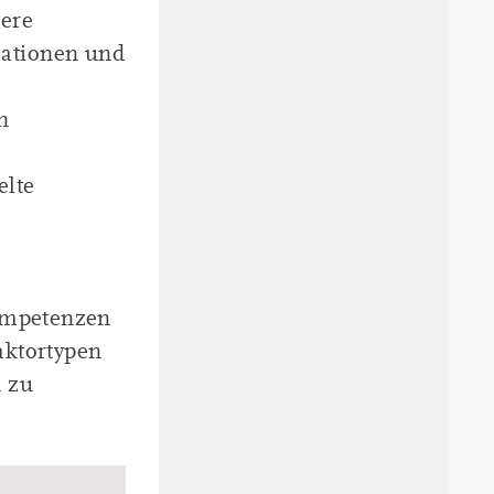
tere
lationen und
n
elte
Kompetenzen
aktortypen
 zu