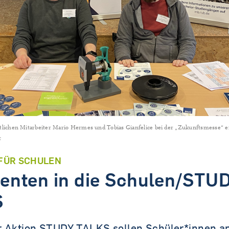
Tandem.MINT
tlichen Mitarbeiter Mario Hermes und Tobias Gianfelice bei der „Zukunftsmesse“ e
t
FÜR SCHULEN
tenten in die Schulen/STU
S
r Aktion STUDY TALKS sollen Schüler*innen a