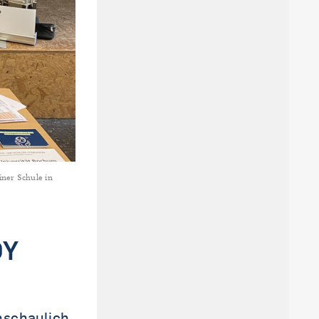
iner Schule in
DY
nschaulich,