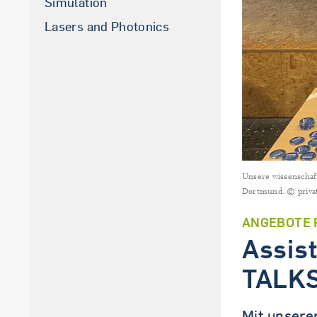
Simulation
La­sers and Pho­to­nics
Unsere wissenschaf
Dortmund. © priva
ANGEBOTE 
Assis
TALK
Mit unsere