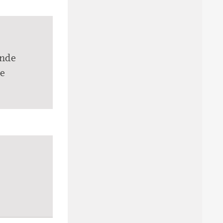
ende
ie