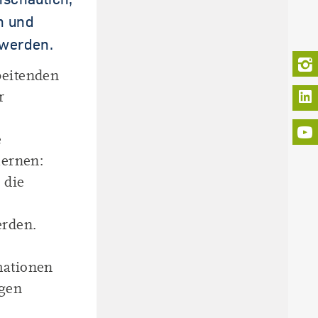
n und
t werden.
eitenden
L
r
e
ernen:
 die
erden.
mationen
ngen