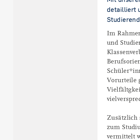
detaillier
Studieren
Im Rahmen
und Studie
Klassenver
Berufsorien
Schüler*in
Vorurteile
Vielfältgke
vielverspre
Zusätzlich
zum Studiu
vermittelt 