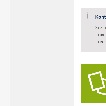
Kont
Sie 
unse
uns 