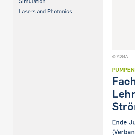
Simulation
La­sers and Pho­to­nics
© VDMA
PUMPEN
Fac
Lehr
Str
Ende J
(Verban