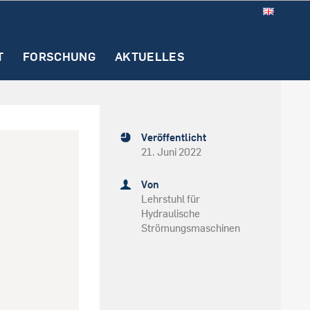
T
FORSCHUNG
AKTUELLES
n
Studienfinanzierung
Abschluss.. und dann?!
tipendien der Fakultät
Masterstudium
Veröffentlicht
n
entrale Seiten der RUB
Promotion
21. Juni 2022
Alumni-Netzwerk
Von
Career-Service
Lehrstuhl für
Hydraulische
Worldfactory
Strömungsmaschinen
)
nen
CrossING
ramme