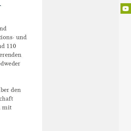
r
nd
tions- und
nd 110
ierenden
edweder
ber den
chaft
 mit