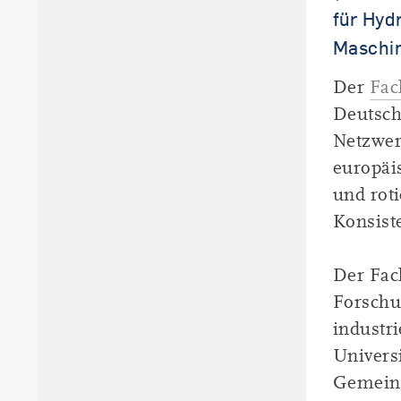
für Hyd
Maschi
Der
Fac
Deutsch
Netzwer
europäi
und rot
Konsiste
Der Fac
Forschu
industr
Univers
Gemeins