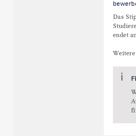
bewerb
Das Sti
Studier
endet a
Weitere
F
W
A
f