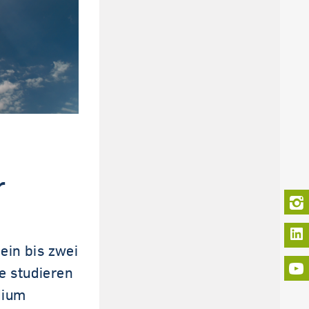
r
L
ein bis zwei
e studieren
dium