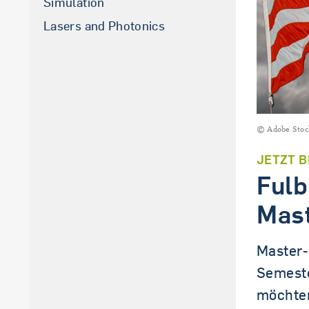
Simulation
La­sers and Pho­to­nics
© Adobe Stoc
JETZT 
Fulb
Mast
Master-
Semeste
möchten